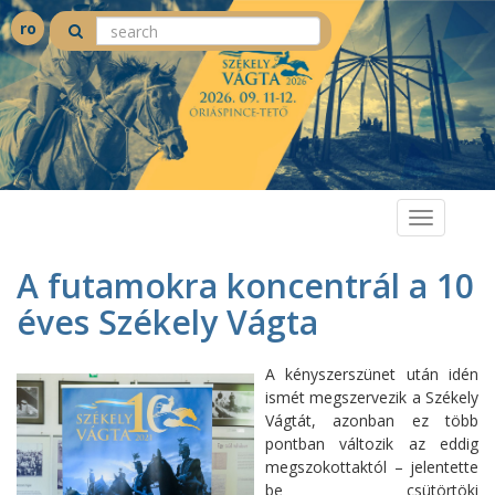
ro
Toggle
navigation
A futamokra koncentrál a 10
éves Székely Vágta
A kényszerszünet után idén
ismét megszervezik a Székely
Vágtát, azonban ez több
pontban változik az eddig
megszokottaktól – jelentette
be csütörtöki