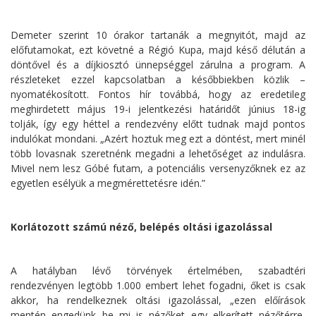
Demeter szerint 10 órakor tartanák a megnyitót, majd az
előfutamokat, ezt követné a Régió Kupa, majd késő délután a
döntővel és a díjkiosztó ünnepséggel zárulna a program. A
részleteket ezzel kapcsolatban a későbbiekben közlik –
nyomatékosított. Fontos hír továbbá, hogy az eredetileg
meghirdetett május 19-i jelentkezési határidőt június 18-ig
tolják, így egy héttel a rendezvény előtt tudnak majd pontos
indulókat mondani. „Azért hoztuk meg ezt a döntést, mert minél
több lovasnak szeretnénk megadni a lehetőséget az indulásra.
Mivel nem lesz Góbé futam, a potenciális versenyzőknek ez az
egyetlen esélyük a megmérettetésre idén.”
Korlátozott számú néző, belépés oltási igazolással
A hatályban lévő törvények értelmében, szabadtéri
rendezvényen legtöbb 1.000 embert lehet fogadni, őket is csak
akkor, ha rendelkeznek oltási igazolással, „ezen előírások
mentén engedünk be mi is nézőket egy elkerített nézőtérre,