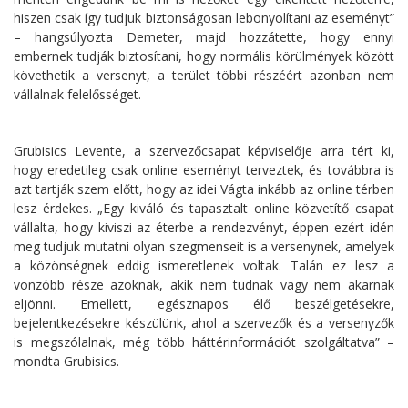
hiszen csak így tudjuk biztonságosan lebonyolítani az eseményt”
– hangsúlyozta Demeter, majd hozzátette, hogy ennyi
embernek tudják biztosítani, hogy normális körülmények között
követhetik a versenyt, a terület többi részéért azonban nem
vállalnak felelősséget.
Grubisics Levente, a szervezőcsapat képviselője arra tért ki,
hogy eredetileg csak online eseményt terveztek, és továbbra is
azt tartják szem előtt, hogy az idei Vágta inkább az online térben
lesz érdekes. „Egy kiváló és tapasztalt online közvetítő csapat
vállalta, hogy kiviszi az éterbe a rendezvényt, éppen ezért idén
meg tudjuk mutatni olyan szegmenseit is a versenynek, amelyek
a közönségnek eddig ismeretlenek voltak. Talán ez lesz a
vonzóbb része azoknak, akik nem tudnak vagy nem akarnak
eljönni. Emellett, egésznapos élő beszélgetésekre,
bejelentkezésekre készülünk, ahol a szervezők és a versenyzők
is megszólalnak, még több háttérinformációt szolgáltatva” –
mondta Grubisics.