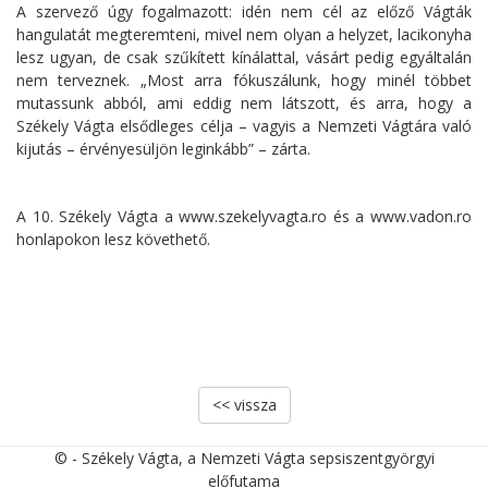
A szervező úgy fogalmazott: idén nem cél az előző Vágták
hangulatát megteremteni, mivel nem olyan a helyzet, lacikonyha
lesz ugyan, de csak szűkített kínálattal, vásárt pedig egyáltalán
nem terveznek. „Most arra fókuszálunk, hogy minél többet
mutassunk abból, ami eddig nem látszott, és arra, hogy a
Székely Vágta elsődleges célja – vagyis a Nemzeti Vágtára való
kijutás – érvényesüljön leginkább” – zárta.
A 10. Székely Vágta a www.szekelyvagta.ro és a www.vadon.ro
honlapokon lesz követhető.
<< vissza
© - Székely Vágta, a Nemzeti Vágta sepsiszentgyörgyi
előfutama