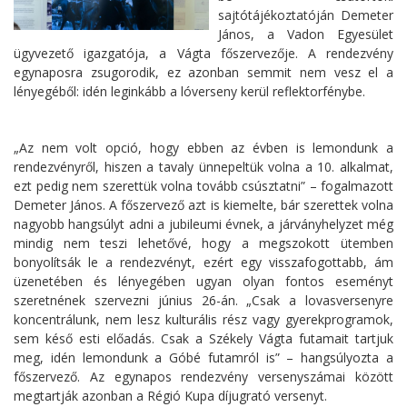
sajtótájékoztatóján Demeter
János, a Vadon Egyesület
ügyvezető igazgatója, a Vágta főszervezője. A rendezvény
egynaposra zsugorodik, ez azonban semmit nem vesz el a
lényegéből: idén leginkább a lóverseny kerül reflektorfénybe.
„Az nem volt opció, hogy ebben az évben is lemondunk a
rendezvényről, hiszen a tavaly ünnepeltük volna a 10. alkalmat,
ezt pedig nem szerettük volna tovább csúsztatni” – fogalmazott
Demeter János. A főszervező azt is kiemelte, bár szerettek volna
nagyobb hangsúlyt adni a jubileumi évnek, a járványhelyzet még
mindig nem teszi lehetővé, hogy a megszokott ütemben
bonyolítsák le a rendezvényt, ezért egy visszafogottabb, ám
üzenetében és lényegében ugyan olyan fontos eseményt
szeretnének szervezni június 26-án. „Csak a lovasversenyre
koncentrálunk, nem lesz kulturális rész vagy gyerekprogramok,
sem késő esti előadás. Csak a Székely Vágta futamait tartjuk
meg, idén lemondunk a Góbé futamról is” – hangsúlyozta a
főszervező. Az egynapos rendezvény versenyszámai között
megtartják azonban a Régió Kupa díjugrató versenyt.