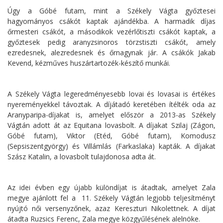
Úgy a Góbé futam, mint a Székely Vágta győztesei
hagyományos csákót kaptak ajándékba. A harmadik díjas
őrmesteri csákót, a másodikok vezérlőtiszti csákót kaptak, a
győztesek pedig aranyzsinoros törzstiszti csákót, amely
ezredesnek, alezredesnek és őrnagynak jár. A csákók Jakab
Kevend, kézműves huszártartozék-készítő munkái.
A Székely Vágta legeredményesebb lovai és lovasai is értékes
nyereményekkel távoztak. A díjátadó keretében ítélték oda az
Aranyparipa-díjakat is, amelyet először a 2013-as Székely
Vágtán adott át az Equitana lovasbolt. A díjakat Szilaj (Zágon,
Góbé futam), Viktor (Etéd, Góbé futam), Komodusz
(Sepsiszentgyörgy) és Villámlás (Farkaslaka) kapták. A díjakat
Szász Katalin, a lovasbolt tulajdonosa adta át.
Az idei évben egy újabb különdíjat is átadtak, amelyet Zala
megye ajánlott fel a 11. Székely Vágtán legjobb teljesítményt
nyújtó női versenyzőnek, azaz Kereszturi Nikolettnek. A díjat
átadta Ruzsics Ferenc, Zala megye közgyűlésének alelnöke.