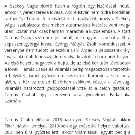
A Székely Vágta döntő futama rögtön egy kizárással indult,
amikor Nyárádszereda lovasa, André István nem tudta kordában
tartani Tip-Top-ot. A ló kiszöktetett a pályáról, amely a Székely
Vágta szabályzata értelmében automatikus kizárást vont maga
után. Ezután már csak hárman maradtak a küzdelemben. A start
Tamás Csaba számára jól indult, de nagyon szorította őt a
sepsiszentgyörgyi lovas, György Mátyás Zsolt Komodusszal. A
versenybe nem tudott beleszólni Csíki Árpád, a sepsiszentkirályi
lovas, aki több lóhosszal lemaradva küzdött a harmadik helyen.
Az első helyért nagy volt a hajrá, de az első kör után távolodtak
a lovak, Tamás Csaba és Villámlás pedig magabiztosan tartották
a helyüket, ismét győzelemre készültek. Komodusz sem adta
alább, s bár az utolsó félkörben csökkent köztük a távolság,
Villámlás határozott galoppozással vitte át a célon gazdáját,
Tamás Csabát, így szerezvén újra győzelmet Farkaslaka
számára.
Tamás Csaba először 2018-ban nyert Székely Vágtát, akkor
Fiber hátán, amelyet 2019-ben egy második helyre váltottak.
2021-ben újra győztes lett, akkor Villámlással, együtt pedig a