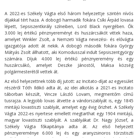
A 2022-es Székely Vágta első három helyezettje szintén nívós
díjakkal tért haza. A dobogó harmadik fokára Csíki Árpád lovasa
lépett, Sepsiszentkirály színeiben, Lord Black nyergében. Ők
3.000 lej értékű pénznyereményt és huszárcsákót vittek haza,
amelyet Winkler Zsolt, a Nemzeti Vágta nevezési- és elővágta
igazgatója adott át nekik. A dobogó második fokára György
Mátyás Zsolt állhatott, aki Komodusszal indult Sepsiszentgyörgy
számára. Díjuk 4.000 lej értékű pénznyeremény és egy
huszárcsákó, amelyet Deszke Jánostól, Maksa község
polgármesterétől vettek át.
Az első helyezettnek több díj jutott: az Incitato-díjat az egyesület
részéről Tóth Ildikó adta át, az idei alkotás a 2021-es Incitato
táborban készült, Vincze László Lovam, megmentőm című
tusrajza. A legjobb lovas átvette a vándorszablyát is, egy 1845
mintájú lovastiszti szablyát, amelyet egy évig őrizhet. A Székely
Vágta 2022-es nyertese emellett megtarthat egy 1904 mintájú,
magyar lovastiszti szablyát. A szablyákat Dr. Nagy József, a
Székely Vágta főkapitánya adta át. Az első helyezett
pénznyereménye 6.000 lej és egy aranyzsinoros törzstiszti