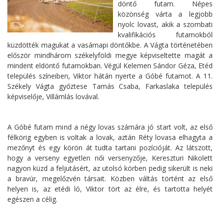
döntő futam. Népes
közönség várta a legjobb
nyolc lovast, akik a szombati
kvalifikációs futamokból
küzdötték magukat a vasárnapi döntőkbe. A Vágta történetében
először mindhárom székelyföldi megye képviseltette magát a
mindent eldöntő futamokban. Végül Kelemen Sándor Géza, Etéd
település színeiben, Viktor hátán nyerte a Góbé futamot. A 11.
Székely Vágta győztese Tamás Csaba, Farkaslaka település
képviselője, Villámlás lovával.
A Góbé futam mind a négy lovas számára jó start volt, az első
félkörig egyben is voltak a lovak, aztán Réty lovasa elhagyta a
mezőnyt és egy körön át tudta tartani pozícióját. Az látszott,
hogy a verseny egyetlen női versenyzője, Kereszturi Nikolett
nagyon küzd a feljutásért, az utolsó körben pedig sikerült is neki
a bravúr, megelőzvén társait. Közben váltás történt az első
helyen is, az etédi ló, Viktor tört az élre, és tartotta helyét
egészen a célig.