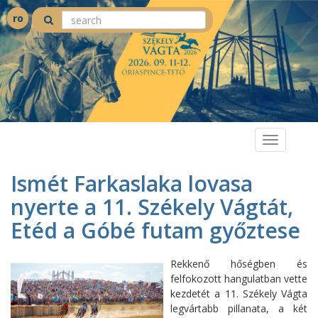
ro
Toggle
navigation
Ismét Farkaslaka lovasa
nyerte a 11. Székely Vágtát,
Etéd a Góbé futam győztese
Rekkenő hőségben és
felfokozott hangulatban vette
kezdetét a 11. Székely Vágta
legvártabb pillanata, a két