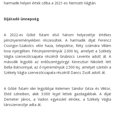
harmadik helyen értek célba a 2021-es Nemzeti Vágtán.
Díjátadó ünnepség
A 2022-es Góbé futam első három helyezettje értékes
pénznyereményekben részesültek. A harmadik díjat Ferencz
Csongor-Szabolcs vitte haza, települése, Réty számára Villám
lova nyergében. Pénznyereményük 2.000 lej, amelyet a Székely
Vágta szervezőcsapata részéről Grubisics Levente adott át. A
második legjobb az erdőszentgyörgyi Kereszturi Nikolett lett
Bella-Bársonnyal, az ő nyereményük 2.500 lej, amelyet szintén a
Székely Vágta szervezőcsapata részéről Dancs Zsolt adott át.
A Góbé futam idei legjobbjai Kelemen Sándor Géza és Viktor,
Etéd színeiben, akik 3.000 lejjel lettek gazdagabbak. A díjat
Demeter János, a Vadon egyesület elnöke, a Székely Vágta
társszervezője adta át.