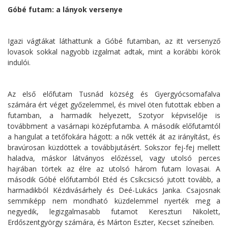
Góbé futam: a lányok versenye
Igazi vágtákat láthattunk a Góbé futamban, az itt versenyző
lovasok sokkal nagyobb izgalmat adtak, mint a korábbi körök
indulói.
Az első előfutam Tusnád község és Gyergyócsomafalva
számára ért véget győzelemmel, és mivel öten futottak ebben a
futamban, a harmadik helyezett, Szotyor képviselője is
továbbment a vasárnapi középfutamba. A második előfutamtól
a hangulat a tetőfokára hágott: a nők vették át az irányítást, és
bravúrosan küzdöttek a továbbjutásért. Sokszor fej-fej mellett
haladva, máskor látványos előzéssel, vagy utolsó perces
hajrában törtek az élre az utolsó három futam lovasai. A
második Góbé előfutamból Etéd és Csíkcsicsó jutott tovább, a
harmadikból Kézdivásárhely és Deé-Lukács Janka. Csajosnak
semmiképp nem mondható küzdelemmel nyerték meg a
negyedik, legizgalmasabb futamot Kereszturi Nikolett,
Erdőszentgyörgy számára, és Márton Eszter, Kecset színeiben.