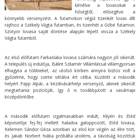
kímélve a lovasokat a
hőségtől, elősegítve a
könnyebb versenyzést. A futamokon végül tizenkét lovas állt
rajthoz a Székely Vágta futamban, és tizenhét a Góbé futamon.
Szotyor lovasa saját döntése alapján lépett vissza a Székely
Vágta futamból.
Az első előfutam Farkaslaka lovasa számára nagyon jól sikerült.
A település új indulója, Bálint Szilamér Villámlással villámgyorsan
elhagyta a többieket, az utolsó körben annyira biztos volt a
győzelme, hogy szinte sétálva ért célba. Küzdött a második
helyért Papp Alpár, a kézdivásárhelyi versenyző, akinek sikerült
megtartania pozícióját, így ő is továbbjutott a vasárnapi
középdöntőbe.
A második előfutam izgalmasabban indult, Kilyén és Etéd
képviselője fej-fej mellett haladva galoppozott, Etéd lovasa,
Kelemen Sándor-Géza azonban az első kör végén az élre tört,
és Jakab Norbert hiába próbálta utolérni, a távolság közöttük