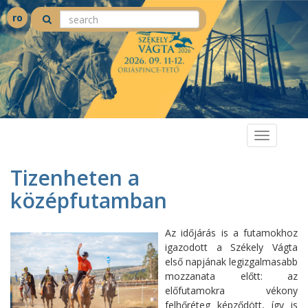
ro
Toggle
navigation
Tizenheten a
középfutamban
Az időjárás is a futamokhoz
igazodott a Székely Vágta
első napjának legizgalmasabb
mozzanata előtt: az
előfutamokra vékony
felhőréteg képződött, így is