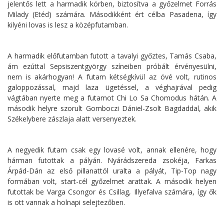
jelentős lett a harmadik körben, biztosítva a győzelmet Forrás
Milady (Etéd) számára. Másodikként ért célba Pasadena, így
kilyéni lovas is lesz a középfutamban.
A harmadik előfutamban futott a tavalyi győztes, Tamás Csaba,
ám ezúttal Sepsiszentgyörgy színeiben próbált érvényesülni,
nem is akárhogyan! A futam kétségkívül az övé volt, rutinos
galoppozással, majd laza ügetéssel, a véghajrával pedig
vágtában nyerte meg a futamot Chi Lo Sa Chomodus hátán. A
második helyre szorult Gomboczi Dániel-Zsolt Bagdaddal, akik
Székelybere zászlaja alatt versenyeztek.
A negyedik futam csak egy lovasé volt, annak ellenére, hogy
hárman futottak a pályán. Nyárádszereda zsokéja, Farkas
Árpád-Dán az első pillanattól uralta a pályát, Tip-Top nagy
formában volt, start-cél győzelmet arattak. A második helyen
futottak be Varga Csongor és Csillag, Illyefalva számára, így ők
is ott vannak a holnapi selejtezőben.