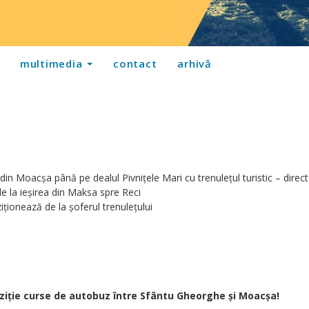
multimedia
contact
arhivă
din Moacșa până pe dealul Pivnițele Mari cu trenulețul turistic – direct
e la ieșirea din Maksa spre Reci
ziționează de la șoferul trenulețului
ziție curse de autobuz între Sfântu Gheorghe și Moacșa!