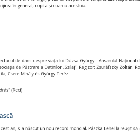
grijirea în general, copita și coama acestuia.
ctacol de dans despre viaţa lui Dózsa György - Ansamlul Naţional d
aţia de Păstrare a Datinilor „Szilaj”. Regizor: Zsuráfszky Zoltán. Rol
tila, Csere Mihály és György Teréz
rás” (Reci)
iască
cest an, s-a născut un nou record mondial. Pászka Lehel la reuşit să-ş