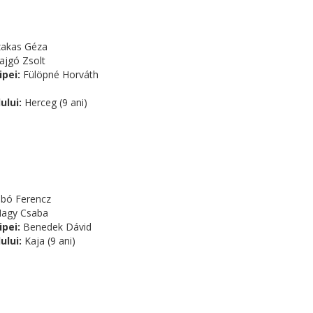
akas Géza
ajgó Zsolt
ipei:
Fülöpné Horváth
ului:
Herceg (9 ani)
bó Ferencz
agy Csaba
ipei:
Benedek Dávid
ului:
Kaja (9 ani)