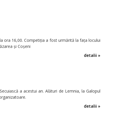
a ora 16,00. Competiţia a fost urmărită la faţa locului
Lăzarea şi Coşeni
detalii »
cuiască a acestui an. Alături de Lemnia, la Galopul
organizatoare.
detalii »