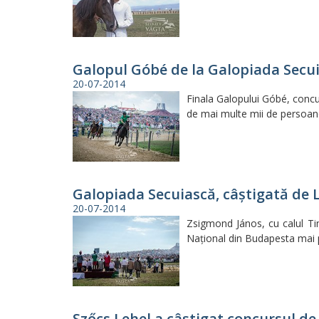
Galopul Góbé de la Galopiada Secui
20-07-2014
Finala Galopului Góbé, concur
de mai multe mii de persoane
Galopiada Secuiască, câştigată de
20-07-2014
Zsigmond János, cu calul Ti
Naţional din Budapesta mai p
Szőcs Lehel a câştigat concursul de