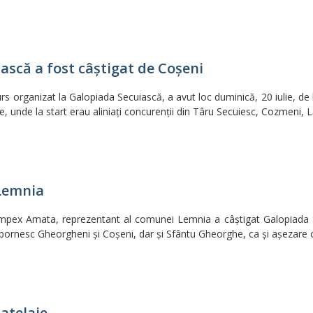
ască a fost câştigat de Coşeni
s organizat la Galopiada Secuiască, a avut loc duminică, 20 iulie, de l
, unde la start erau aliniaţi concurenţii din Târu Secuiesc, Cozmeni, 
 Lemnia
mpex Amata, reprezentant al comunei Lemnia a câştigat Galopiada Se
ornesc Gheorgheni şi Coşeni, dar şi Sfântu Gheorghe, ca şi aşezare 
 atelaje