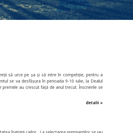
eţii să urce pe şa şi să intre în competiţie, pentru a
tul se va desfăşura în perioada 9-10 iulie, la Dealul
 premiile au crescut faţă de anul trecut. Înscrierile se
detalii »
atea îngrijirii cailor. La selectarea premianților se iau