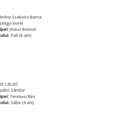
krény Szabolcs-Barna
zilágyi Viorel
ipei:
Bokor Botond
ului:
Pali (6 ani)
é László
zabó Sándor
ipei:
Terebesi Illés
ului:
Sába (4 ani)