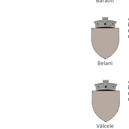
Baraolt
Belani
Vâlcele