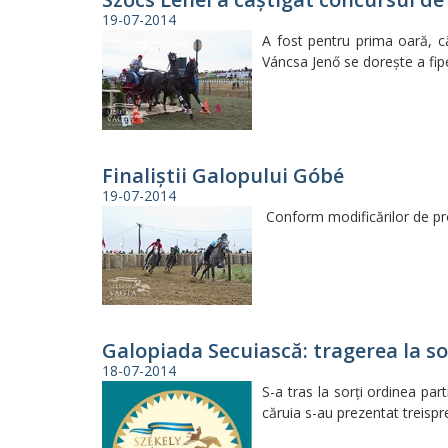
19-07-2014
A fost pentru prima oară, c
Váncsa Jenő se doreşte a fipe
Finaliştii Galopului Góbé
19-07-2014
Conform modificărilor de pro
Galopiada Secuiască: tragerea la so
18-07-2014
S-a tras la sorţi ordinea par
căruia s-au prezentat treispr