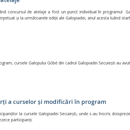
ând concursul de atelaje a fost un punct individual în programul G
rpetuat şi la următoarele ediţii ale Galopiadei, anul acesta luând start
gram, cursele Galopului Góbé din cadrul Galopiadei Secuieşti au avut 
rţi a curselor şi modificări în program
ticipanţilor la cursele Galopiadei Secuieşti, unde s-au înscris doispreze
ezece participanţi.