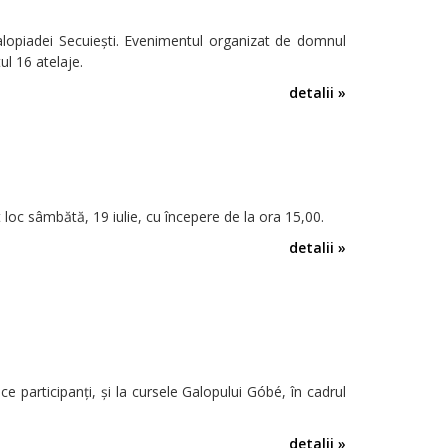
alopiadei Secuieşti. Evenimentul organizat de domnul
ul 16 atelaje.
detalii »
loc sâmbătă, 19 iulie, cu începere de la ora 15,00.
detalii »
ce participanţi, şi la cursele Galopului Góbé, în cadrul
detalii »