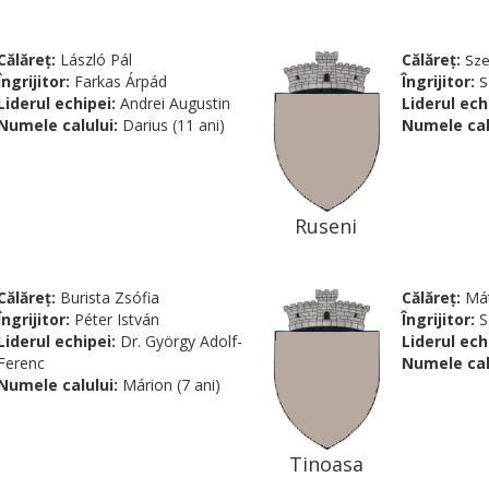
Călăreţ:
László Pál
Călăreţ:
Sze
Îngrijitor:
Farkas Árpád
Îngrijitor:
S
Liderul echipei:
Andrei Augustin
Liderul ech
Numele calului:
Darius (11 ani)
Numele cal
Ruseni
Călăreţ:
Burista Zsófia
Călăreţ:
Mát
Îngrijitor:
Péter István
Îngrijitor:
S
Liderul echipei:
Dr. György Adolf-
Liderul ech
Ferenc
Numele cal
Numele calului:
Márion (7 ani)
Tinoasa