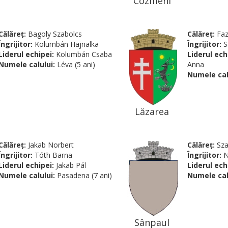
Cozmeni
Călăreţ:
Bagoly Szabolcs
Călăreţ:
Faz
Îngrijitor:
Kolumbán Hajnalka
Îngrijitor:
S
Liderul echipei:
Kolumbán Csaba
Liderul ech
Numele calului:
Léva (5 ani)
Anna
Numele cal
Lăzarea
Călăreţ:
Jakab Norbert
Călăreţ:
Sza
Îngrijitor:
Tóth Barna
Îngrijitor:
N
Liderul echipei:
Jakab Pál
Liderul ech
Numele calului:
Pasadena (7 ani)
Numele cal
Sânpaul