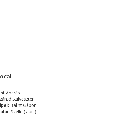
ocal
int András
zántó Szilveszter
ipei:
Bálint Gábor
ului:
Szellő (7 ani)