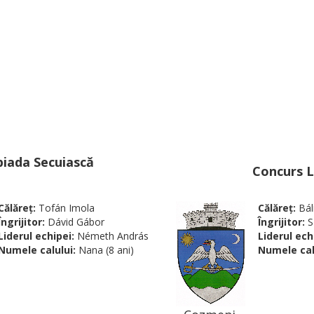
iada Secuiască
Concurs L
Călăreţ:
Tofán Imola
Călăreţ:
Bál
Îngrijitor:
Dávid Gábor
Îngrijitor:
S
Liderul echipei:
Németh András
Liderul ech
Numele calului:
Nana (8 ani)
Numele cal