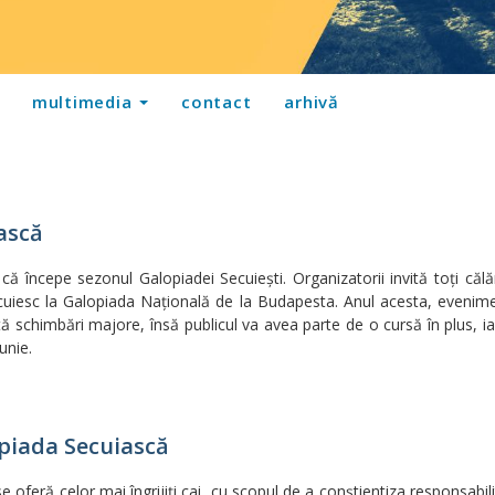
multimedia
contact
arhivă
ască
 începe sezonul Galopiadei Secuieşti. Organizatorii invită toţi călăr
uiesc la Galopiada Naţională de la Budapesta. Anul acesta, evenimen
ă schimbări majore, însă publicul va avea parte de o cursă în plus, iar
unie.
opiada Secuiască
oferă celor mai îngrijiţi cai, cu scopul de a conştientiza responsabilit