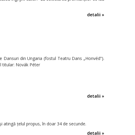
detalii »
e Dansuri din Ungaria (fostul Teatru Dans „Honvéd”).
 titular: Novák Péter
detalii »
i atingă ţelul propus, în doar 34 de secunde.
detalii »