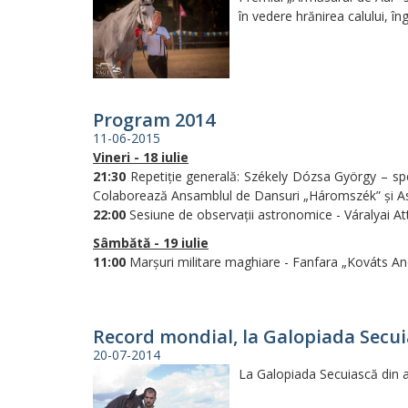
în vedere hrănirea calului, în
Program 2014
11-06-2015
Vineri - 18 iulie
21:30
Repetiţie generală: Székely Dózsa György – spe
Colaborează Ansamblul de Dansuri „Háromszék” şi Asoci
22:00
Sesiune de observații astronomice - Váralyai At
Sâmbătă - 19 iulie
11:00
Marşuri militare maghiare - Fanfara „Kováts And
Record mondial, la Galopiada Secu
20-07-2014
La Galopiada Secuiască din a